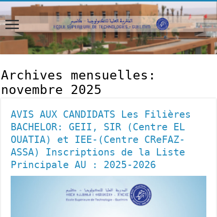
Archives mensuelles:
novembre 2025
AVIS AUX CANDIDATS Les Filières
BACHELOR: GEII, SIR (Centre EL
OUATIA) et IEE-(Centre CReFAZ-
ASSA) Inscriptions de la Liste
Principale AU : 2025-2026