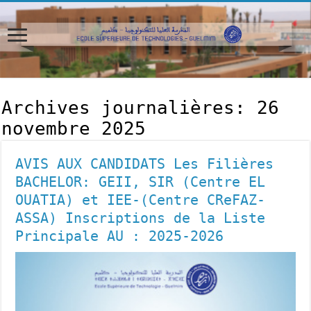
Archives journalières:
26
novembre 2025
AVIS AUX CANDIDATS Les Filières
BACHELOR: GEII, SIR (Centre EL
OUATIA) et IEE-(Centre CReFAZ-
ASSA) Inscriptions de la Liste
Principale AU : 2025-2026